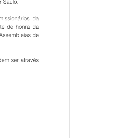
r Saulo.
ssionários da 
te de honra da 
Assembleias de 
em ser através 