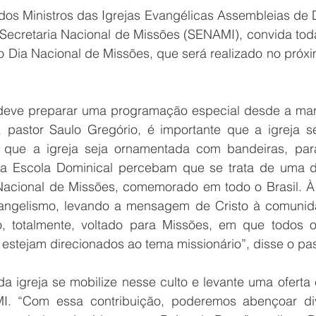
os Ministros das Igrejas Evangélicas Assembleias de De
ecretaria Nacional de Missões (SENAMI), convida todas
 o Dia Nacional de Missões, que será realizado no próx
a deve preparar uma programação especial desde a ma
o, pastor Saulo Gregório, é importante que a igreja se
 que a igreja seja ornamentada com bandeiras, para
a Escola Dominical percebam que se trata de uma da
acional de Missões, comemorado em todo o Brasil. À t
gelismo, levando a mensagem de Cristo à comunidade
 totalmente, voltado para Missões, em que todos os
tejam direcionados ao tema missionário”, disse o pas
a igreja se mobilize nesse culto e levante uma oferta e
. “Com essa contribuição, poderemos abençoar dive