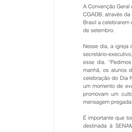
A Convenção Geral d
CGADB, através da S
Brasil a celebrarem
de setembro.
Nesse dia, a igrej
secretário-executiv
esse dia. “Pedimos
manhã, os alunos d
celebração do Dia N
um momento de evan
promovam um culto,
mensagem pregada es
É importante que tod
destinada à SENAMI