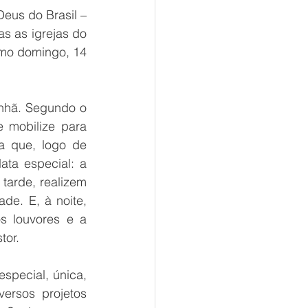
us do Brasil – 
 as igrejas do 
imo domingo, 14 
nhã. Segundo o 
 mobilize para 
 que, logo de 
ta especial: a 
arde, realizem 
. E, à noite, 
 louvores e a 
tor.
special, única, 
rsos projetos 