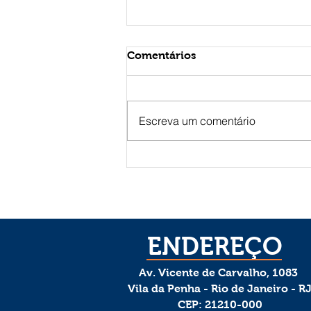
Comentários
Escreva um comentário
Assembleia de Deus Missão
em Prata (MG) realiza
Semana Missionária 2026
ENDEREÇO
Av. Vicente de Carvalho, 1083
Vila da Penha -
Rio de Janeiro - R
CEP: 21210-000