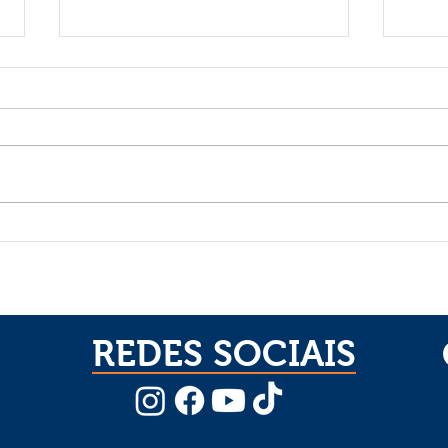
CGADB/Senami inaugura
Sena
três novos templos em
Miss
Minas Gerais
fort
miss
REDES SOCIAIS
J