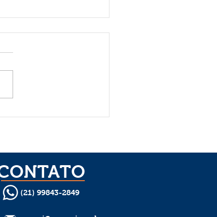
mi realiza Simpósio de
ões em Mauá (SP) e
alece a visão
ionária da igreja
CONTATO
(21) 99843-2849