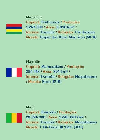
Maurício
Capital:
Port Louis
/
Poulação:
1.263.000
/
Área:
2.040 km²
/
Idioma:
Francês
/
Religião:
Hinduismo
Moeda:
Rúpia das Ilhas Maurício (MUR)
Mayotte
Capital:
Mamoudzou
/
Poulação:
256.518
/
Área:
374 km²
/
Idioma:
Francês
/
Religião:
Muçulmano
/
Moeda:
Euro (EUR)
Mali
Capital:
Bamako
/
Poulação:
22.594.000
/
Área:
1.240.190
km²
/
Idioma:
Francês
/
Religião:
Muçulmano
Moeda:
CFA-Franc BCEAO (XOF)