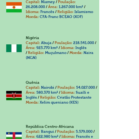
Capital:
Niamey
/
Poulação:
26.208.000
/
Área:
1.267.000
km²
/
Idioma:
Francês
/
Religião:
Islamismo
Moeda:
CFA-Franc BCEAO (XOF)
Nigéria
Capital:
Abuja
/
Poulação:
218.541.000
/
Área:
923.770 km²
/
Idioma:
Inglês
/
Religião:
Muçulmano
/
Moeda:
Naira
(NGN)
Quênia
Capital:
Nairobi
/
Poulação:
54.027.000
/
Área:
580.370 km²
/
Idioma:
Suaíli e
Inglês
/
Religião:
Cristão Protestante
Moeda:
Xelim queniano (KES)
República Centro-Africana
Capital:
Bangui
/
Poulação:
5.579.000
/
Área:
622.980 km²
/
Idioma:
Francês e