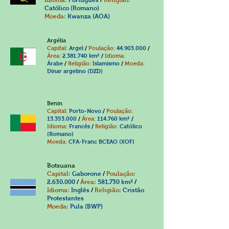
Idioma:
Português
/
Religião:
Católico (Romano)
Moeda:
Kwanza (AOA)
Argélia
Capital:
Argel
/
Poulação:
44.903.000
/
Área:
2.381.740
km²
/
Idioma:
Árabe
/
Religião:
I
slamismo
/
Moeda:
Dinar argelino (DZD)
Benin
Capital:
Porto-Novo
/
Poulação:
13.353.000
/
Área:
114.760 km²
/
Idioma:
Francês
/
Religião:
Católico
(Romano)
Moeda:
CFA-Franc BCEAO (XOF)
Botsuana
Capital:
Gaborone
/
Poulação:
2.630.000
/
Área:
581.730 km²
/
Idioma:
Inglês
/
Religião:
Cristão
Protestantes
Moeda:
Pula (BWP)