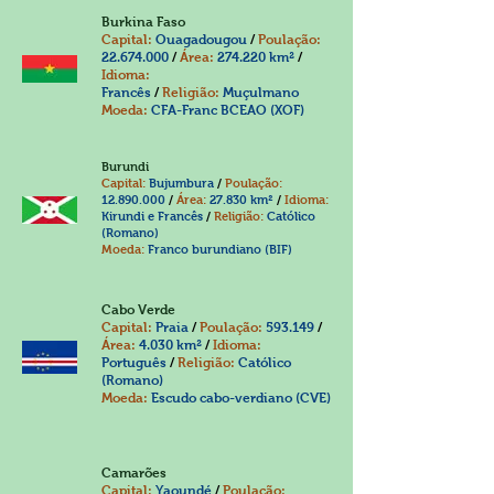
Burkina Faso
Capital:
Ouagadougou
/
Poulação:
22.674.000
/
Área:
274.220 km²
/
Idioma:
Francês
/
Religião:
Muçulmano
Moeda:
CFA-Franc BCEAO (XOF)
Burundi
Capital:
Bujumbura
/
Poulação:
12.890.000
/
Área:
27.830 km²
/
Idioma:
Kirundi e Francês
/
Religião:
Católico
(Romano)
Moeda:
Franco burundiano (BIF)
Cabo Verde
Capital:
Praia
/
Poulação:
593.149
/
Área:
4.030 km²
/
Idioma:
Português
/
Religião:
Católico
(Romano)
Moeda:
Escudo cabo-verdiano (CVE)
Camarões
Capital:
Yaoundé
/
Poulação: