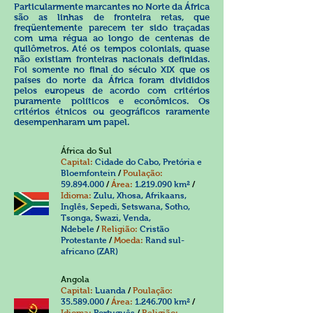
Particularmente marcantes no Norte da África
são as linhas de fronteira retas, que
freqüentemente parecem ter sido traçadas
com uma régua ao longo de centenas de
quilômetros. Até os tempos coloniais, quase
não existiam fronteiras nacionais definidas.
Foi somente no final do século XIX que os
países do norte da África foram divididos
pelos europeus de acordo com critérios
puramente políticos e econômicos. Os
critérios étnicos ou geográficos raramente
desempenharam um papel.
África do Sul
Capital:
Cidade do Cabo, Pretória e
Bloemfontein
/
Poulação:
59.894.000
/
Área:
1.219.090
km²
/
Idioma:
Zulu, Xhosa, Afrikaans,
Inglês, Sepedi, Setswana, Sotho,
Tsonga, Swazi, Venda,
Ndebele
/
Religião:
Cristão
Protestante
/
Moeda:
Rand sul-
africano (ZAR)
Angola
Capital:
Luanda
/
Poulação:
35.589.000
/
Área:
1.246.700
km²
/