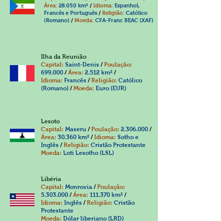
Área:
28.050 km²
/
Idioma:
Espanhol,
Francês e Português
/
Religião:
Católico
(Romano)
/
Moeda:
CFA-Franc BEAC (XAF)
Ilha da Reunião
Capital:
Saint-Denis
/
Poulação:
699.000
/
Área:
2.512 km²
/
Idioma:
Francês
/
Religião:
Católico
(Romano)
/
Moeda:
Euro (EUR)
Lesoto
Capital:
Maseru
/
Poulação:
2.306.000
/
Área:
30.360 km²
/
Idioma:
Sotho e
Inglês
/
Religião:
Cristão Protestante
Moeda:
Loti Lesotho (LSL)
Libéria
Capital:
Monrovia
/
Poulação:
5.303.000
/
Área:
111.370 km²
/
Idioma:
Inglês
/
Religião:
Cristão
Protestante
Moeda:
Dólar liberiano (LRD)