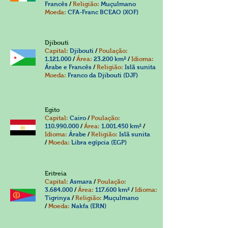
Francês
/
Religião:
Muçulmano
Moeda:
CFA-Franc BCEAO (XOF)
Djibouti
Capital:
Djibouti
/
Poulação:
1.121.000
/
Área:
23.200 km²
/
Idioma:
Árabe e Francês
/
Religião:
Islã sunita
Moeda:
Franco da Djibouti (DJF)
Egito
Capital:
Cairo
/
Poulação:
110.990.000
/
Área:
1.001.450
km²
/
Idioma:
Árabe
/
Religião:
Islã sunita
/
Moeda:
Libra egípcia (EGP)
Eritreia
Capital:
Asmara
/
Poulação:
3.684.000
/
Área:
117.600 km²
/
Idioma:
Tigrinya
/
Religião:
Muçulmano
/
Moeda:
Nakfa (ERN)