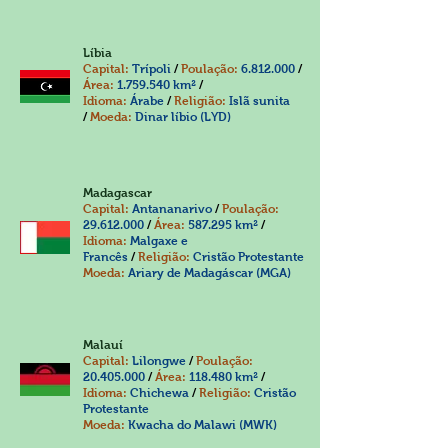
Líbia
Capital:
Trípoli
/
Poulação:
6.812.000
/
Área:
1.759.540
km²
/
Idioma:
Árabe
/
Religião:
Islã sunita
/
Moeda:
Dinar líbio (LYD)
Madagascar
Capital:
Antananarivo
/
Poulação:
29.612.000
/
Área:
587.295 km²
/
Idioma:
Malgaxe e
Francês
/
Religião:
Cristão Protestante
Moeda:
Ariary de Madagáscar (MGA)
Malauí
Capital:
Lilongwe
/
Poulação:
20.405.000
/
Área:
118.480 km²
/
Idioma:
Chichewa
/
Religião:
Cristão
Protestante
Moeda:
Kwacha do Malawi (MWK)