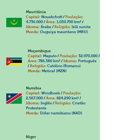
Mauritânia
Capital:
Nouakchott
/
Poulação:
4.736.000
/
Área:
1.030.700
km²
/
Idioma:
Árabe
/
Religião:
Islã sunita
Moeda:
Ouguiya mauritano (MRU)
Moçambique
Capital:
Maputo
/
Poulação:
32.970.000
/
Área:
786.380 km²
/
Idioma:
Português
/
Religião:
Católico (Romano)
Moeda:
Metical (MZN)
Namíbia
Capital:
Windhoek
/
Poulação:
2.567.000
/
Área:
824.290 km²
/
Idioma:
Inglês
/
Religião:
Cristão
Protestante
Moeda:
Dólar namibiano (NAD)
Níger