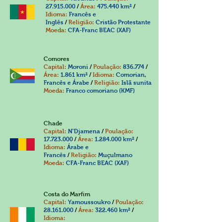
27.915.000
/
Área:
475.440 km²
/
Idioma:
Francês e
Inglês
/
Religião:
Cristão Protestante
Moeda:
CFA-Franc BEAC (XAF)
Comores
Capital:
Moroni
/
Poulação:
836.774
/
Área:
1.861 km²
/
Idioma:
Comorian,
Francês e Árabe
/
Religião:
Islã sunita
Moeda:
Franco comoriano (KMF)
Chade
Capital:
N'Djamena
/
Poulação:
17.723.000
/
Área:
1.284.000
km²
/
Idioma:
Árabe e
Francês
/
Religião:
Muçulmano
Moeda:
CFA-Franc BEAC (XAF)
Costa do Marfim
Capital:
Yamoussoukro
/
Poulação:
28.161.000
/
Área:
322.460 km²
/
Idioma: