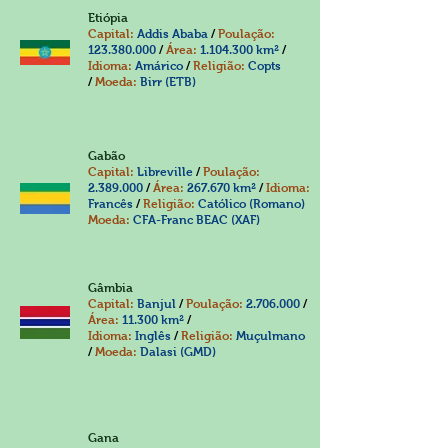
Etiópia
Capital:
Addis Ababa
/
Poulação:
123.380.000
/
Área:
1.104.300
km²
/
Idioma:
Amárico
/
Religião:
Copts
/
Moeda:
Birr (ETB)
Gabão
Capital:
Libreville
/
Poulação:
2.389.000
/
Área:
267.670 km²
/
Idioma:
Francês
/
Religião:
Católico (Romano)
Moeda:
CFA-Franc BEAC (XAF)
Gâmbia
Capital:
Banjul
/
Poulação:
2.706.000
/
Área:
11.300 km²
/
Idioma:
Inglês
/
Religião:
Muçulmano
/
Moeda:
Dalasi (GMD)
Gana