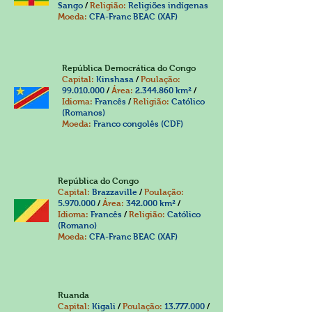
Sango
/
Religião:
Religiões indígenas
Moeda:
CFA-Franc BEAC (XAF)
República Democrática do Congo
Capital:
Kinshasa
/
Poulação:
99.010.000
/
Área:
2.344.860
km²
/
Idioma:
Francês
/
Religião:
Católico
(Romanos)
Moeda:
Franco congolês (CDF)
República do Congo
Capital:
Brazzaville
/
Poulação:
5.970.000
/
Área:
342.000 km²
/
Idioma:
Francês
/
Religião:
Católico
(Romano)
Moeda:
CFA-Franc BEAC (XAF)
Ruanda
Capital:
Kigali
/
Poulação:
13.777.000
/