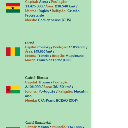
Capital:
Accra
/
Poulação:
33.476.000
/
Área:
238.540 km²
/
Idioma:
Inglês
/
Religião:
Cristão
Protestante
Moeda:
Cedi ganense (GHS)
Guiné
Capital:
Conakry
/
Poulação:
13.859.000
/
Área:
245.860 km²
/
Idioma:
Francês
/
Religião:
Muçulmano
Moeda:
Franco da Guiné (GNF)
Guiné-Bissau
Capital:
Bissau
/
Poulação:
2.106.000
/
Área:
36.130 km²
/
Idioma:
Português
/
Religião:
Muçulm
ano
Moeda:
CFA-Franc BCEAO (XOF)
Guiné Equatorial
Capital:
Malabo
/
Poulação:
1.675.000
/