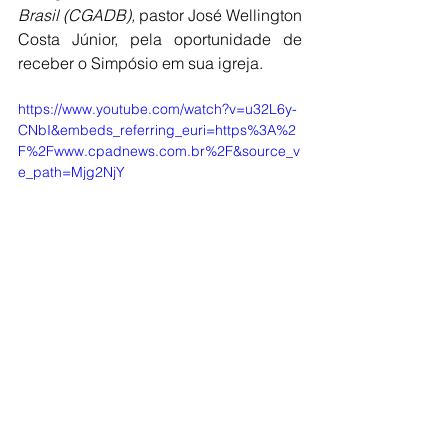
Brasil (CGADB),
 pastor José Wellington 
Costa Júnior, pela oportunidade de 
receber o Simpósio em sua igreja.
https://www.youtube.com/watch?v=u32L6y-
CNbI&embeds_referring_euri=https%3A%2
F%2Fwww.cpadnews.com.br%2F&source_v
e_path=Mjg2NjY